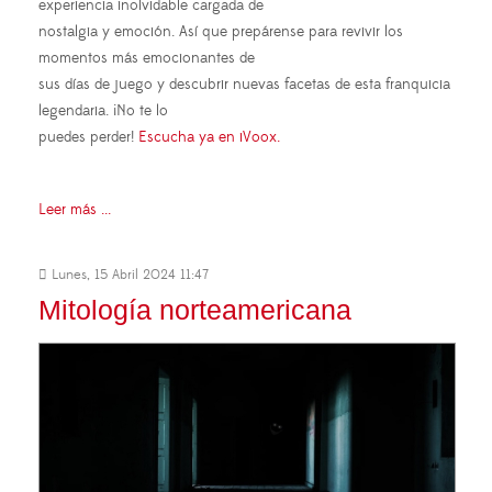
experiencia inolvidable cargada de
nostalgia y emoción. Así que prepárense para revivir los
momentos más emocionantes de
sus días de juego y descubrir nuevas facetas de esta franquicia
legendaria. ¡No te lo
puedes perder!
Escucha ya en iVoox.
Leer más ...
Lunes, 15 Abril 2024 11:47
Mitología norteamericana