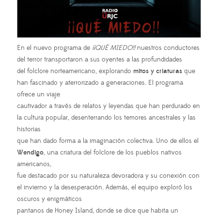
En el nuevo programa de
¡¡QUÉ MIEDO!!
nuestros conductores
del terror transportaron a sus oyentes a las profundidades
del folclore norteamericano, explorando
mitos y criaturas
que
han fascinado y aterrorizado a generaciones. El programa
ofrece un viaje
cautivador a través de relatos y leyendas que han perdurado en
la cultura popular, desenterrando los temores ancestrales y las
historias
que han dado forma a la imaginación colectiva. Uno de ellos el
Wendigo
, una criatura del folclore de los pueblos nativos
americanos,
fue destacado por su naturaleza devoradora y su conexión con
el invierno y la desesperación. Además, el equipo exploró los
oscuros y enigmáticos
pantanos de Honey Island, donde se dice que habita un