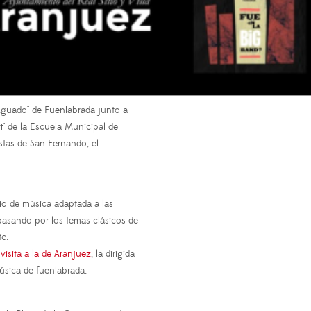
Aguado" de Fuenlabrada junto a
t
" de la Escuela Municipal de
stas de San Fernando, el
io de música adaptada a las
 pasando por los temas clásicos de
tc.
visita a la de Aranjuez
, la dirigida
úsica de fuenlabrada.