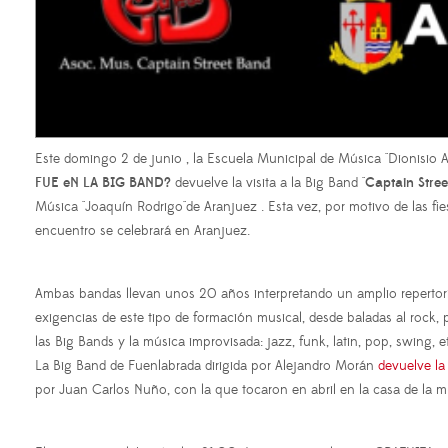
Este domingo 2 de junio , la Escuela Municipal de Música "Dionisio 
FUE eN LA BIG BAND?
devuelve la visita a la Big Band "
Captain Stree
Música "Joaquín Rodrigo"de Aranjuez . Esta vez, por motivo de las fie
encuentro se celebrará en Aranjuez.
Ambas bandas llevan unos 20 años interpretando un amplio repertor
exigencias de este tipo de formación musical, desde baladas al rock,
las Big Bands y la música improvisada: jazz, funk, latin, pop, swing, e
La Big Band de Fuenlabrada dirigida por Alejandro Morán
devuelve la 
por Juan Carlos Nuño, con la que tocaron en abril en la casa de la m