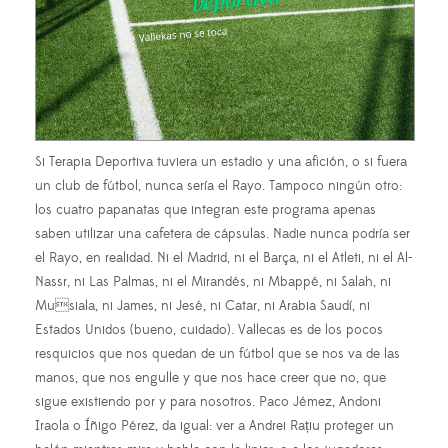
Si Terapia Deportiva tuviera un estadio y una afición, o si fuera
un club de fútbol, nunca sería el Rayo. Tampoco ningún otro:
los cuatro papanatas que integran este programa apenas
saben utilizar una cafetera de cápsulas. Nadie nunca podría ser
el Rayo, en realidad. Ni el Madrid, ni el Barça, ni el Atleti, ni el Al-
Nassr, ni Las Palmas, ni el Mirandés, ni Mbappé, ni Salah, ni
Musiala, ni James, ni Jesé, ni Catar, ni Arabia Saudí, ni
Estados Unidos (bueno, cuidado). Vallecas es de los pocos
resquicios que nos quedan de un fútbol que se nos va de las
manos, que nos engulle y que nos hace creer que no, que
sigue existiendo por y para nosotros. Paco Jémez, Andoni
Iraola o Íñigo Pérez, da igual: ver a Andrei Rațiu proteger un