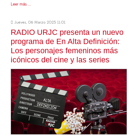
Leer más ...
Jueves, 06 Marzo 2025 11:01
RADIO URJC presenta un nuevo
programa de En Alta Definición:
Los personajes femeninos más
icónicos del cine y las series