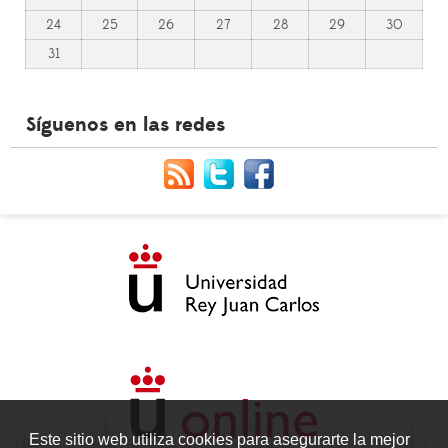
24
25
26
27
28
29
30
31
Síguenos en las redes
Este sitio web utiliza cookies para asegurarte la mejor