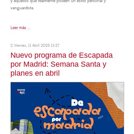
y aquellos que realmente poseen un estilo personal y
vanguardista.
Leer más ...
Viernes, 11 Abril 2025 13:27
Nuevo programa de Escapada
por Madrid: Semana Santa y
planes en abril