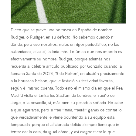
Dicen que se prevé una borrasca en España de nombre
Rüdiger, o Rudiger, en su defecto. No sabemos cuándo ni
dónde, pero eso nosotros, nulos en rigor periodístico, no las
autoridades, ellas sí, faltaría más. Lo único que nos importa es
efectivamente su nombre, Rüdiger, porque además nos
recuerda al célebre artículo publicado por Gonzalo cuando la
Semana Santa de 2024, ‘N de Nelson’, en alusión precisamente
a la borrasca Nelson, que le fastidió su festividad favorita,
según él mismo cuenta. Todo esto el mismo día en que el Real
Madrid visita el Emira tes Stadium de Londres, el sueño de
Jorge, o la pesadilla, sí, más bien su pesadilla soñada. No sabe
a qué agarrarse, pero sí trae —traía, traerá— ganas de contar lo
que verdaderamente le viene ocurriendo a su equipo esta
temporada, porque el aficionado dolido siempre tiene que in
tentar dar la cara, da igual cómo, y así diagnosticar lo que