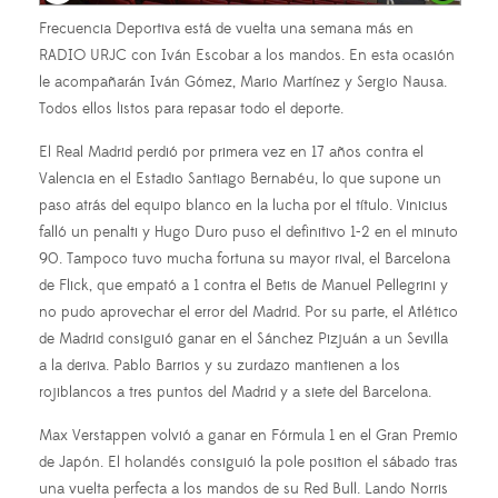
Frecuencia Deportiva está de vuelta una semana más en
RADIO URJC con Iván Escobar a los mandos. En esta ocasión
le acompañarán Iván Gómez, Mario Martínez y Sergio Nausa.
Todos ellos listos para repasar todo el deporte.
El Real Madrid perdió por primera vez en 17 años contra el
Valencia en el Estadio Santiago Bernabéu, lo que supone un
paso atrás del equipo blanco en la lucha por el título. Vinicius
falló un penalti y Hugo Duro puso el definitivo 1-2 en el minuto
90. Tampoco tuvo mucha fortuna su mayor rival, el Barcelona
de Flick, que empató a 1 contra el Betis de Manuel Pellegrini y
no pudo aprovechar el error del Madrid. Por su parte, el Atlético
de Madrid consiguió ganar en el Sánchez Pizjuán a un Sevilla
a la deriva. Pablo Barrios y su zurdazo mantienen a los
rojiblancos a tres puntos del Madrid y a siete del Barcelona.
Max Verstappen volvió a ganar en Fórmula 1 en el Gran Premio
de Japón. El holandés consiguió la pole position el sábado tras
una vuelta perfecta a los mandos de su Red Bull. Lando Norris