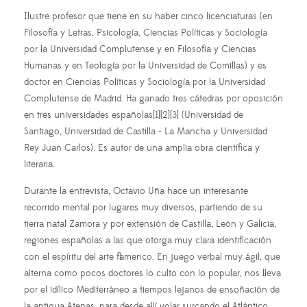
Ilustre profesor que tiene en su haber cinco licenciaturas (en
Filosofía y Letras, Psicología, Ciencias Políticas y Sociología
por la Universidad Complutense y en Filosofía y Ciencias
Humanas y en Teología por la Universidad de Comillas) y es
doctor en Ciencias Políticas y Sociología por la Universidad
Complutense de Madrid. Ha ganado tres cátedras por oposición
en tres universidades españolas[1][2][3] (Universidad de
Santiago, Universidad de Castilla - La Mancha y Universidad
Rey Juan Carlos). Es autor de una amplia obra científica y
literaria.
Durante la entrevista, Octavio Uña hace un interesante
recorrido mental por lugares muy diversos, partiendo de su
tierra natal Zamora y por extensión de Castilla, León y Galicia,
regiones españolas a las que otorga muy clara identificación
con el espíritu del arte flamenco. En juego verbal muy ágil, que
alterna como pocos doctores lo culto con lo popular, nos lleva
por el idílico Mediterráneo a tiempos lejanos de ensoñación de
la antigua Atenas, para desde allí volar surcando el Atlántico