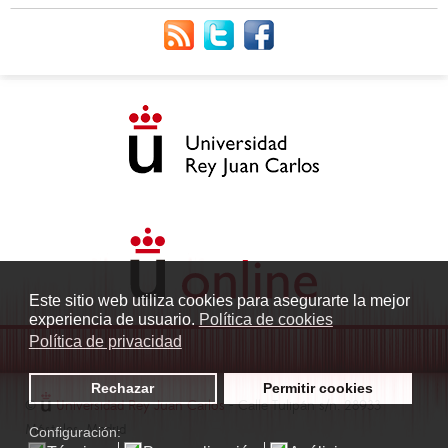
Este sitio web utiliza cookies para asegurarte la mejor
experiencia de usuario.
Política de cookies
Política de privacidad
Rechazar
Permitir cookies
©
Universidad Rey Juan Carlos
- Calle Tulipán s/n. 28933
Móstoles. Madrid
Configuración: