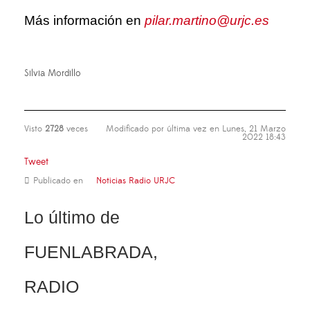
Más información en
pilar.martino@urjc.es
Silvia Mordillo
Visto
2728
veces
Modificado por última vez en Lunes, 21 Marzo
2022 18:43
Tweet
Publicado en
Noticias Radio URJC
Lo último de
FUENLABRADA,
RADIO