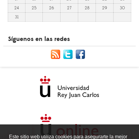
24
25
26
27
28
29
30
31
Síguenos en las redes
Este sitio web utiliza cookies para asegurarte la mejor