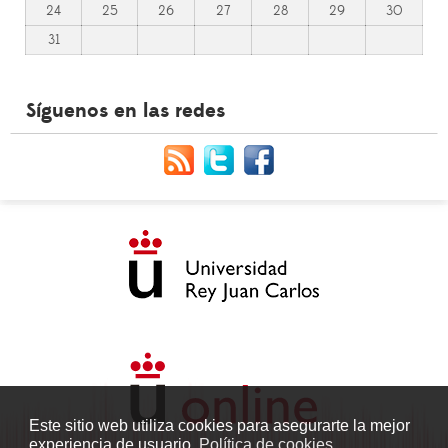
24
25
26
27
28
29
30
31
Síguenos en las redes
Este sitio web utiliza cookies para asegurarte la mejor
experiencia de usuario.
Política de cookies