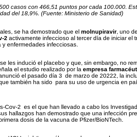
s 500 casos con 466,51 puntos por cada 100.000. Est
idad del 18,9%. (Fuente: Ministerio de Sanidad)
rales, se ha demostrado que el
molnupiravir
, uno d
v-2
activamente infeccioso al tercer día de iniciar e
a y enfermedades infecciosas.
e les indució el placebo y que, sin embargo, no remit
eñala el estudio realizado por la
empresa farmacéu
nunció el pasado día 3 de marzo de 20222, la inclu
 que también ha sido para su uso de urgencia en pa
rs-Cov-2 es el que han llevado a cabo los Investiga
sus hallazgos han demostrado que una infección pr
 primera dosis de la vacuna de Pfizer/BioNTech.