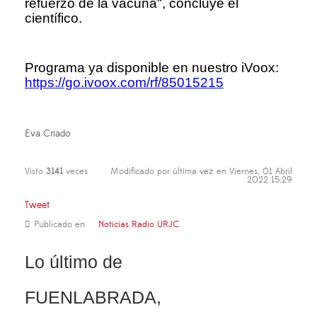
refuerzo de la vacuna", concluye el
científico.
Programa ya disponible en nuestro iVoox:
https://go.ivoox.com/rf/85015215
Eva Criado
Visto
3141
veces
Modificado por última vez en Viernes, 01 Abril
2022 15:29
Tweet
Publicado en
Noticias Radio URJC
Lo último de
FUENLABRADA,