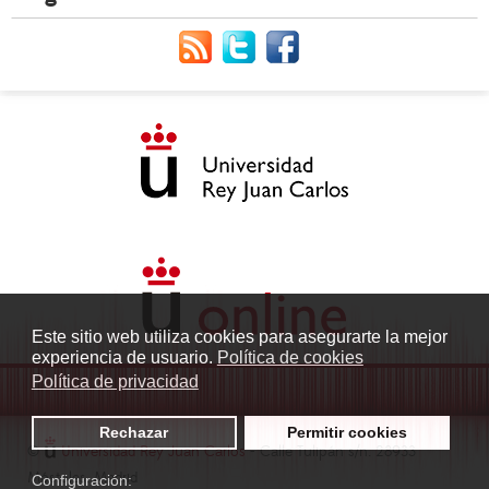
Este sitio web utiliza cookies para asegurarte la mejor
experiencia de usuario.
Política de cookies
Política de privacidad
Rechazar
Permitir cookies
©
Universidad Rey Juan Carlos
- Calle Tulipán s/n. 28933
Móstoles. Madrid
Configuración: