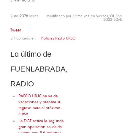
Silvia Mordillo
Visto
2076
veces
Modificado por última vez en Viernes, 01 Abril
2022 20:41
Tweet
Publicado en
Noticias Radio URJC
Lo último de
FUENLABRADA,
RADIO
RADIO URJC se va de
vacaciones y prepara su
regreso para el próximo
curso
La DGT activa la segunda
gran operación salida del