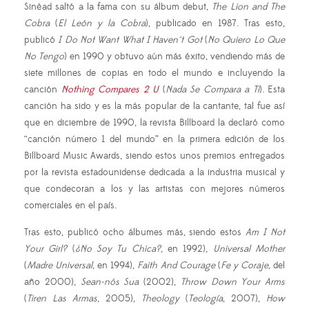
Sinèad saltó a la fama con su álbum debut,
The Lion and The
Cobra
(
El León y la Cobra
), publicado en 1987. Tras esto,
publicó
I Do Not Want What I Haven´t Got
(
No Quiero Lo Que
No Tengo
) en 1990 y obtuvo aún más éxito, vendiendo más de
siete millones de copias en todo el mundo e incluyendo la
canción
Nothing Compares 2 U
(
Nada Se Compara a Ti
). Esta
canción ha sido y es la más popular de la cantante, tal fue así
que en diciembre de 1990, la revista Billboard la declaró como
“canción número 1 del mundo” en la primera edición de los
Billboard Music Awards, siendo estos unos premios entregados
por la revista estadounidense dedicada a la industria musical y
que condecoran a los y las artistas con mejores números
comerciales en el país.
Tras esto, publicó ocho álbumes más, siendo estos
Am I Not
Your Girl?
(
¿No Soy Tu Chica?
, en 1992),
Universal Mother
(
Madre Universal
, en 1994),
Faith And Courage
(
Fe y Coraje
, del
año 2000),
Sean-nós Sua
(2002),
Throw Down Your Arms
(
Tiren Las Armas
, 2005),
Theology
(
Teología
, 2007),
How