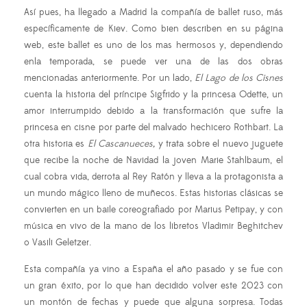
Así pues, ha llegado a Madrid la compañía de ballet ruso, más
específicamente de Kiev. Como bien describen en su página
web, este ballet es uno de los mas hermosos y, dependiendo
enla temporada, se puede ver una de las dos obras
mencionadas anteriormente. Por un lado,
El Lago de los Cisnes
cuenta la historia del príncipe Sigfrido y la princesa Odette, un
amor interrumpido debido a la transformación que sufre la
princesa en cisne por parte del malvado hechicero Rothbart. La
otra historia es
El Cascanueces,
y trata sobre el nuevo juguete
que recibe la noche de Navidad la joven Marie Stahlbaum, el
cual cobra vida, derrota al Rey Ratón y lleva a la protagonista a
un mundo mágico lleno de muñecos. Estas historias clásicas se
convierten en un baile coreografiado por Marius Petipay, y con
música en vivo de la mano de los libretos Vladimir Beghitchev
o Vasili Geletzer.
Esta compañía ya vino a España el año pasado y se fue con
un gran éxito, por lo que han decidido volver este 2023 con
un montón de fechas y puede que alguna sorpresa. Todas