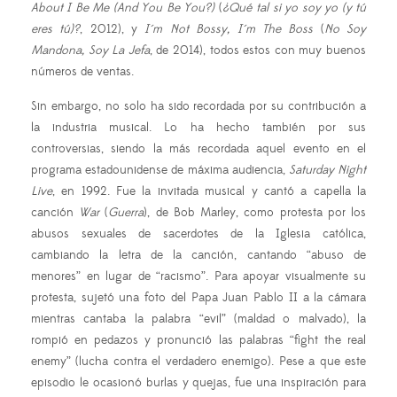
About I Be Me (And You Be You?)
(
¿Qué tal si yo soy yo (y tú
eres tú)?
, 2012), y
I´m Not Bossy, I´m The Boss
(
No Soy
Mandona, Soy La Jefa
, de 2014), todos estos con muy buenos
números de ventas.
Sin embargo, no solo ha sido recordada por su contribución a
la industria musical. Lo ha hecho también por sus
controversias, siendo la más recordada aquel evento en el
programa estadounidense de máxima audiencia,
Saturday Night
Live
, en 1992. Fue la invitada musical y cantó a capella la
canción
War
(
Guerra
), de Bob Marley, como protesta por los
abusos sexuales de sacerdotes de la Iglesia católica,
cambiando la letra de la canción, cantando “abuso de
menores” en lugar de “racismo”. Para apoyar visualmente su
protesta, sujetó una foto del Papa Juan Pablo II a la cámara
mientras cantaba la palabra “evil” (maldad o malvado), la
rompió en pedazos y pronunció las palabras “fight the real
enemy” (lucha contra el verdadero enemigo). Pese a que este
episodio le ocasionó burlas y quejas, fue una inspiración para