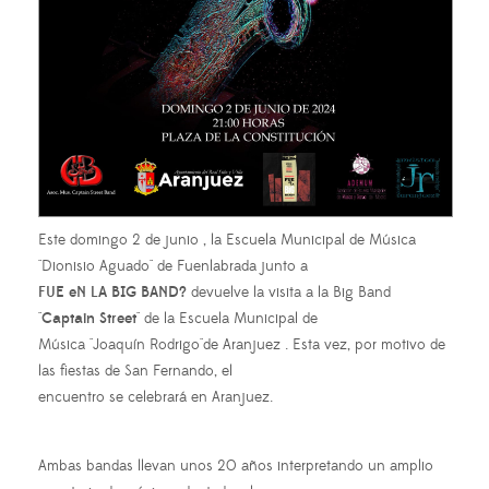
Este domingo 2 de junio , la Escuela Municipal de Música
"Dionisio Aguado" de Fuenlabrada junto a
FUE eN LA BIG BAND?
devuelve la visita a la Big Band
"
Captain Street
" de la Escuela Municipal de
Música "Joaquín Rodrigo"de Aranjuez . Esta vez, por motivo de
las fiestas de San Fernando, el
encuentro se celebrará en Aranjuez.
Ambas bandas llevan unos 20 años interpretando un amplio