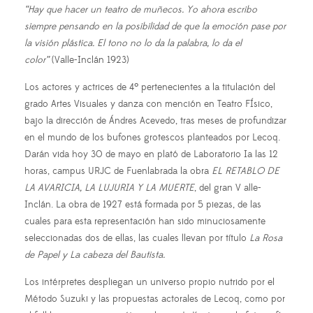
“Hay que hacer un teatro de muñecos. Yo ahora escribo
siempre pensando en la posibilidad
de que la emoción pase por
la visión plástica. El tono no lo da la palabra, lo da el
color”
(Valle-Inclán 1923)
Los actores y actrices de 4º pertenecientes a la titulación del
grado Artes Visuales y danza con mención en Teatro FÍsico,
bajo la dirección de Ándres Acevedo, tras meses de profundizar
en el mundo de los bufones grotescos planteados por Lecoq.
Darán vida hoy 30 de mayo en plató de Laboratorio Ia las 12
horas, campus URJC de Fuenlabrada la obra
EL RETABLO DE
LA AVARICIA, LA LUJURIA Y LA MUERTE
, del gran V alle-
Inclán. La obra de 1927 está formada por 5 piezas, de las
cuales para esta representación han sido minuciosamente
seleccionadas dos de ellas, las cuales llevan por título
La Rosa
de Papel y La cabeza del Bautista.
Los intérpretes despliegan un universo propio nutrido por el
Método Suzuki y las propuestas actorales de Lecoq, como por