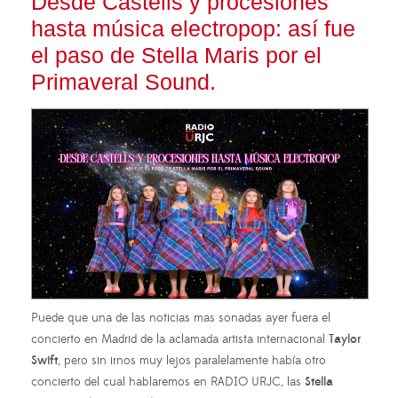
Desde Castells y procesiones
hasta música electropop: así fue
el paso de Stella Maris por el
Primaveral Sound.
Puede que una de las noticias mas sonadas ayer fuera el
concierto en Madrid de la aclamada artista internacional
Taylor
Swift
, pero sin irnos muy lejos paralelamente había otro
concierto del cual hablaremos en RADIO URJC, las
Stella