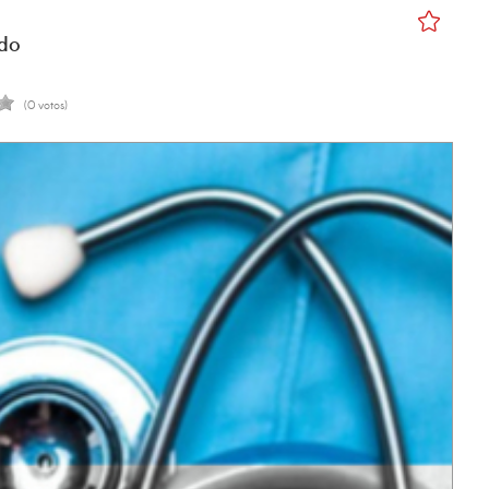
do
(0 votos)