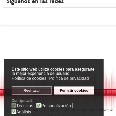
Síguenos en las redes
Este sitio web utiliza cookies para asegurarte
la mejor experiencia de usuario.
Política de cookies
Política de privacidad
Rechazar
Permitir cookies
Configuración:
Técnicas
Personalización
©
Universidad Rey Juan Carlos
- Calle Tulipán s/n. 28933 Móstoles.
Análisis