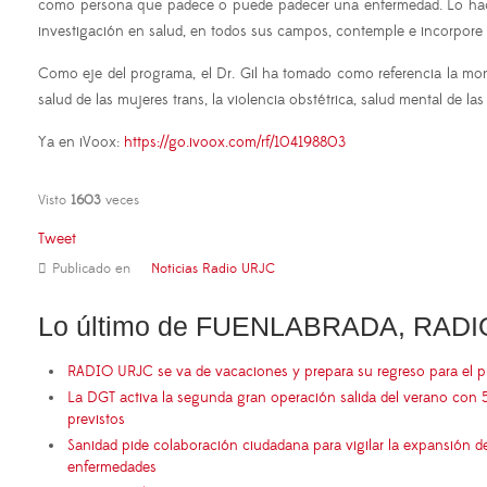
como persona que padece o puede padecer una enfermedad. Lo hace 
investigación en salud, en todos sus campos, contemple e incorpore 
Como eje del programa, el Dr. Gil ha tomado como referencia la mon
salud de las mujeres trans, la violencia obstétrica, salud mental de la
Ya en iVoox:
https://go.ivoox.com/rf/104198803
Visto
1603
veces
Tweet
Publicado en
Noticias Radio URJC
Lo último de FUENLABRADA, RADI
RADIO URJC se va de vacaciones y prepara su regreso para el 
La DGT activa la segunda gran operación salida del verano con 
previstos
Sanidad pide colaboración ciudadana para vigilar la expansión d
enfermedades