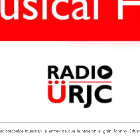
Radioredbelde muestran la entrevista que le hicieron al gran Johnny Cifu