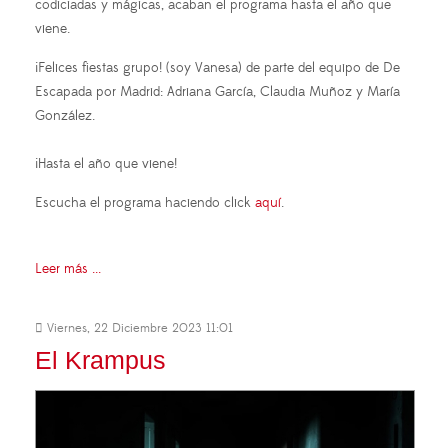
codiciadas y mágicas, acaban el programa hasta el año que
viene.
¡Felices fiestas grupo! (soy Vanesa) de parte del equipo de De
Escapada por Madrid: Adriana García, Claudia Muñoz y María
González.
¡Hasta el año que viene!
Escucha el programa haciendo click
aquí
.
Leer más ...
Viernes, 22 Diciembre 2023 11:01
El Krampus