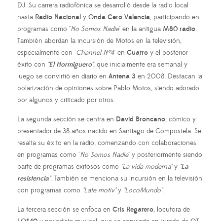
DJ. Su carrera radiofónica se desarrolló desde la radio local
hasta
Radio Nacional
y
Onda Cero Valencia
, participando en
programas como "
No Somos Nadie
" en la antigua
M80 radio
.
También abordan la incursión de Motos en la televisión,
especialmente con "
Channel Nº4
" en
Cuatro
y el posterior
éxito con
"El Hormiguero"
, que inicialmente era semanal y
luego se convirtió en diario en
Antena 3
en 2008. Destacan la
polarización de opiniones sobre Pablo Motos, siendo adorado
por algunos y criticado por otros.
La segunda sección se centra en
David Broncano
, cómico y
presentador de 38 años nacido en Santiago de Compostela. Se
resalta su éxito en la radio, comenzando con colaboraciones
en programas como "
No Somos Nadie
" y posteriormente siendo
parte de programas exitosos como
"La vida moderna"
y
"La
resistencia"
. También se menciona su incursión en la televisión
con programas como
"Late motiv"
y
"LocoMundo"
.
La tercera sección se enfoca en
Cris Regatero
, locutora de