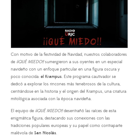
Con motivo de la festividad de Navidad, nuestros colaboradores
de
¡¡QUÉ MIEDO!!
sumergieron a sus oyentes en un especial
navideño con un enfoque particular en una figura oscura y
poco conocida:
el Krampus
. Este programa cautivador se
dedicó a explorar los rincones más tenebrosos de la cultura,
centrándose en la historia y el origen del Krampus, una criatura
mitológica asociada con la época navideña.
El equipo de
¡¡QUÉ MIEDO!!
desentrañó las raíces de esta
enigmática figura, destacando sus conexiones con las
tradiciones populares europeas y su papel como contraparte
malévola de
San Nicolás
.