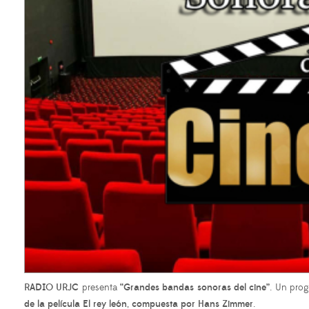
RADIO URJC
presenta
“Grandes bandas sonoras del cine”
. Un prog
de la película El rey león
,
compuesta por Hans Zimmer
.