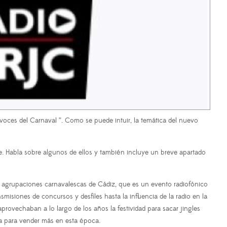
oces del Carnaval ”. Como se puede intuir, la temática del nuevo
e. Habla sobre algunos de ellos y también incluye un breve apartado
de agrupaciones carnavalescas de Cádiz, que es un evento radiofónico
misiones de concursos y desfiles hasta la influencia de la radio en la
ovechaban a lo largo de los años la festividad para sacar jingles
ba para vender más en esta época.