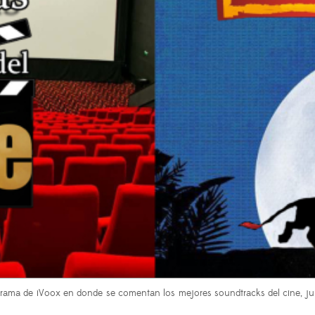
rama de iVoox en donde se comentan los mejores soundtracks del cine, ju