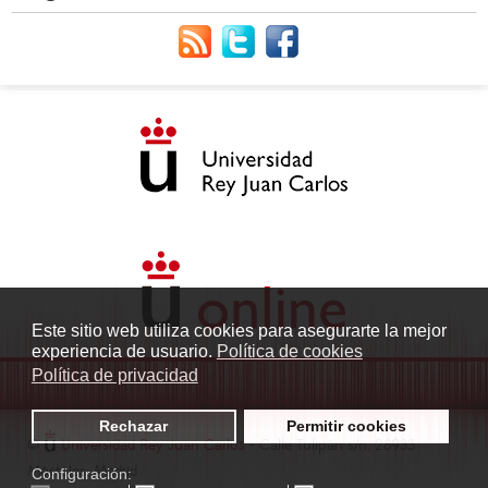
Este sitio web utiliza cookies para asegurarte la mejor
experiencia de usuario.
Política de cookies
Política de privacidad
Rechazar
Permitir cookies
©
Universidad Rey Juan Carlos
- Calle Tulipán s/n. 28933
Móstoles. Madrid
Configuración: