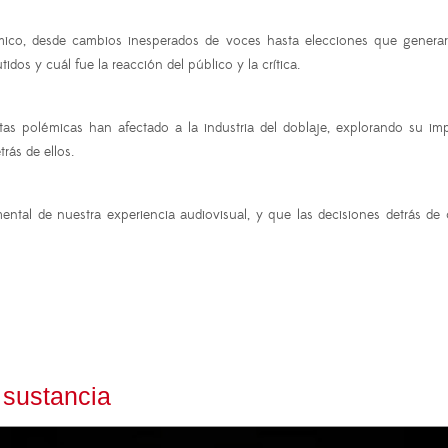
o, desde cambios inesperados de voces hasta elecciones que generaro
os y cuál fue la reacción del público y la crítica.
 polémicas han afectado a la industria del doblaje, explorando su impa
rás de ellos.
ental de nuestra experiencia audiovisual, y que las decisiones detrás de
a sustancia