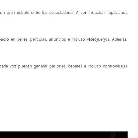
n gran debate entre los espectadores. A continuación, repasamos
cto en series, películas, anuncios e incluso videojuegos. Además,
 cada voz pueden generar pasiones, debates e incluso controversias