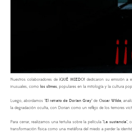
Nuestros colaboradores de
¡QUÉ MIEDO!
dedicaron su emisión a ex
inusuales, como
los slimes
, populares en la mitología y la cultura p
Luego, abordamos
"El retrato de Dorian Gray"
de
Oscar Wilde
, anal
la degradación oculta, con Dorian como un reflejo de los temores vi
Para cerrar, realizamos una tertulia sobre la película
"La sustancia"
, 
transformación física como una metáfora del miedo a perder la iden