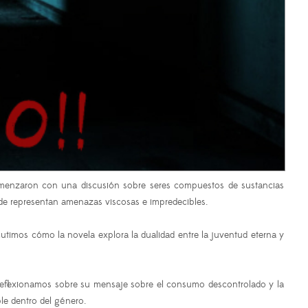
 Comenzaron con una discusión sobre seres compuestos de sustancias
donde representan amenazas viscosas e impredecibles.
cutimos cómo la novela explora la dualidad entre la juventud eterna y
Reflexionamos sobre su mensaje sobre el consumo descontrolado y la
ble dentro del género.