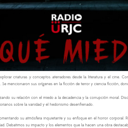
plorar criaturas y conceptos aterradores desde la literatura y el cine.
op. Se mencionaron sus orígenes en la ficción de terror y ciencia ficción, 
izando su relación con el miedo a la decadencia y la corrupción moral. Dis
ctorianos sobre la vanidad y el hedonismo desenfrenado.
comentando su atmósfera inquietante y su enfoque en el horror corporal. 
tidad. Debatimos su impacto y los elementos que la hacen una obra destaca