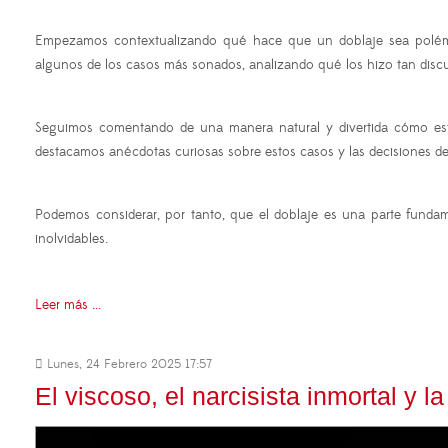
Empezamos contextualizando qué hace que un doblaje sea polémic
algunos de los casos más sonados, analizando qué los hizo tan discutid
Seguimos comentando de una manera natural y divertida cómo estas
destacamos anécdotas curiosas sobre estos casos y las decisiones det
Podemos considerar, por tanto, que el doblaje es una parte fundam
inolvidables.
Leer más ...
Lunes, 24 Febrero 2025 17:57
El viscoso, el narcisista inmortal y l