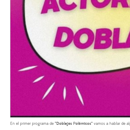
En el primer programa de
“Doblajes Polémicos”
vamos a hablar de a