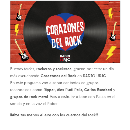
Buenas tardes,
rockeras y rockeros
, gracias por estar un día
más escuchando
Corazones del Rock
en
RADIO URJC
.
En este programa van a sonar cantantes de grupos
reconocidos como
Ripper, Alex Rudi Pells, Carlos Escobed
y
grupos de rock metal
. Vais a disfrutar a tope con Paula en el
sonido y en la voz el Rober.
¡¡Alza tus manos al aire con los cuernos del rock!!