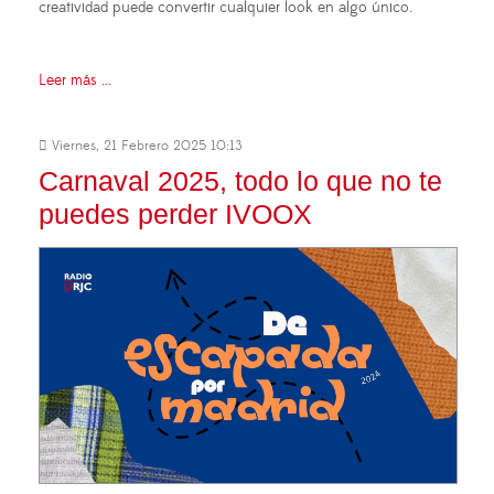
creatividad puede convertir cualquier look en algo único.
Leer más ...
Viernes, 21 Febrero 2025 10:13
Carnaval 2025, todo lo que no te
puedes perder IVOOX