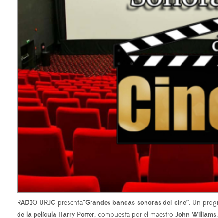
RADIO URJC
presenta
“Grandes bandas sonoras del cine”
. Un prog
de la película Harry Potter
, compuesta por el maestro
John Williams
.