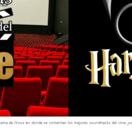
rama de iVoox en donde se comentan los mejores soundtracks del cine, ju