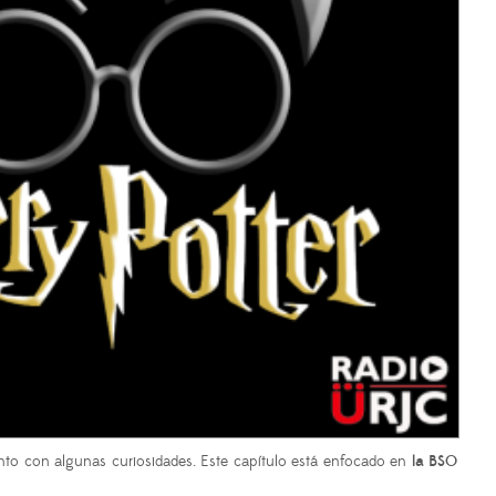
nto con algunas curiosidades. Este capítulo está enfocado en
la BSO