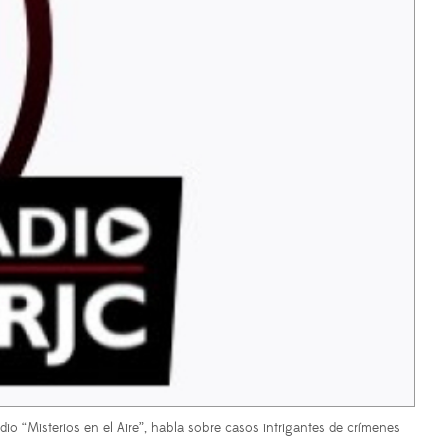
 “Misterios en el Aire”, habla sobre casos intrigantes de crímenes