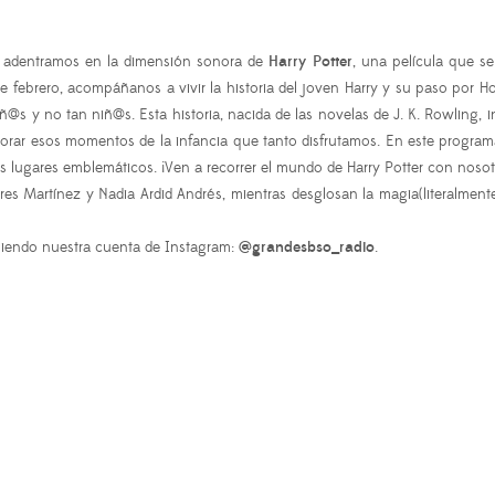
s adentramos en la dimensión sonora de
Harry Potter
, una película que s
de febrero, acompáñanos a vivir la historia del joven Harry y su paso por 
s y no tan niñ@s. Esta historia, nacida de las novelas de J. K. Rowling, 
rar esos momentos de la infancia que tanto disfrutamos. En este programa
s lugares emblemáticos. ¡Ven a recorrer el mundo de Harry Potter con nosot
s Martínez y Nadia Ardid Andrés, mientras desglosan la magia(literalment
uiendo nuestra cuenta de Instagram:
@grandesbso_radio
.