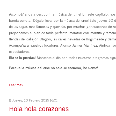
¡Acompáñanos a descubrir la música del cine! En este capítulo, no
banda sonora. ¡Déjate llevar por la música del cine! Este jueves 20 
de las sagas más famosas y queridas por muchas generaciones de niñ@
proponemos el plan de tarde perfecto: maratón con mantita y rememo
tiendas del callejón Diagón, las calles nevadas de Hogsmeade y demá
Acompaña a nuestros locutores, Alonso Jaimes Martínez, Ainhoa Torre
espectadores.
¡No te lo pierdas!
Mantente al día con todos nuestros programas sig
Porque la música del cine no solo se escucha, ¡se siente!
Leer más ...
Jueves, 20 Febrero 2025 16:01
Hola hola corazones