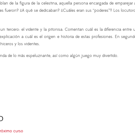
ablan de la figura de la celestina, aquella persona encargada de empareja
énes fueron? ¿A qué se dedicaban? ¿Cuáles eran sus “poderes”? Los locuto
 un tercero: el vidente y la pitonisa. Comentan cuál es la diferencia entr
plicación a cuál es el origen e historia de estas profesiones. En segundo 
hiceros y los videntes.
nda de lo más espeluznante, así como algún juego muy divertido.
O
próximo curso