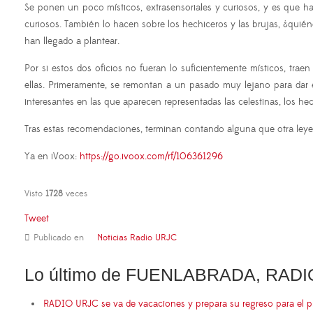
Se ponen un poco místicos, extrasensoriales y curiosos, y es que h
curiosos. También lo hacen sobre los hechiceros y las brujas, ¿qui
han llegado a plantear.
Por si estos dos oficios no fueran lo suficientemente místicos, traen
ellas. Primeramente, se remontan a un pasado muy lejano para dar ex
interesantes en las que aparecen representadas las celestinas, los hec
Tras estas recomendaciones, terminan contando alguna que otra leye
Ya en iVoox:
https://go.ivoox.com/rf/106361296
Visto
1728
veces
Tweet
Publicado en
Noticias Radio URJC
Lo último de FUENLABRADA, RADI
RADIO URJC se va de vacaciones y prepara su regreso para el 