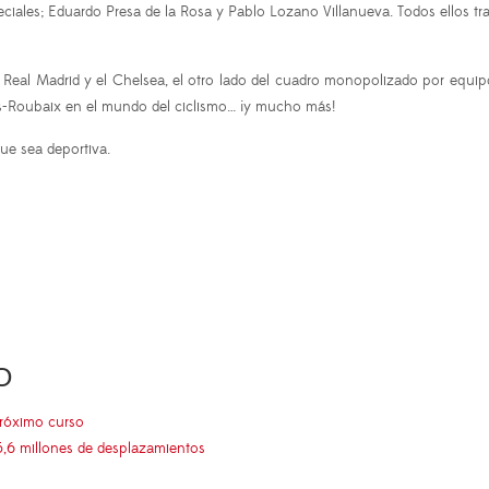
ciales; Eduardo Presa de la Rosa y Pablo Lozano Villanueva. Todos ellos tr
 Real Madrid y el Chelsea, el otro lado del cuadro monopolizado por equipo
s-Roubaix en el mundo del ciclismo… ¡y mucho más!
ue sea deportiva.
O
próximo curso
5,6 millones de desplazamientos