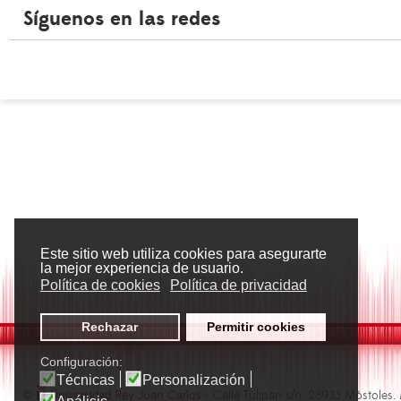
Síguenos en las redes
Este sitio web utiliza cookies para asegurarte
la mejor experiencia de usuario.
Política de cookies
Política de privacidad
Rechazar
Permitir cookies
Configuración:
Técnicas
Personalización
©
Universidad Rey Juan Carlos
- Calle Tulipán s/n. 28933 Móstoles.