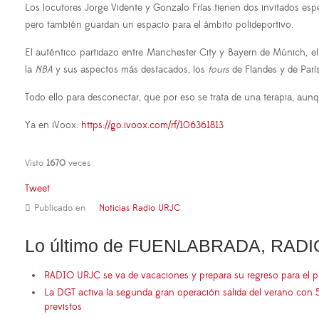
Los locutores Jorge Vidente y Gonzalo Frías tienen dos invitados espe
pero también guardan un espacio para el ámbito polideportivo.
El auténtico partidazo entre Manchester City y Bayern de Múnich, el
la
NBA
y sus aspectos más destacados, los
tours
de Flandes y de Parí
Todo ello para desconectar, que por eso se trata de una terapia, aunq
Ya en iVoox:
https://go.ivoox.com/rf/106361813
Visto
1670
veces
Tweet
Publicado en
Noticias Radio URJC
Lo último de FUENLABRADA, RADI
RADIO URJC se va de vacaciones y prepara su regreso para el 
La DGT activa la segunda gran operación salida del verano con 
previstos