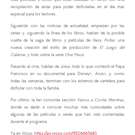
recopilación de estas para poder disfrutarlas en el día más
especial para los lectores.
Siguiendo con las noticias de actualidad, empiezan por las
series y, siguiendo la línea de los libros, hablan de la posible
vuelta de la saga de libros y películas de
Harry Potter
, una
nueva creación del estilo de producción de
El Juego del
Calamar,
y todo sobre la serie
One Piece
.
Pasando al cine, hablan de
Joker
, todo lo que contestó el Papa
Francisco en su documental para Disney+,
Amén
, y, como
todas las semanas, terminan con los estrenos de cartelera para
disfrutar con toda la familia.
Por último, la tan conocida sección
Vamos a Contar Mentiras
,
donde se darán a conocer muchas más curiosidades sobre
algunas de las películas o series que han sido comentadas
durante el programa.
Ya en iVoox:
https://go.ivoox.com/rf/106665683