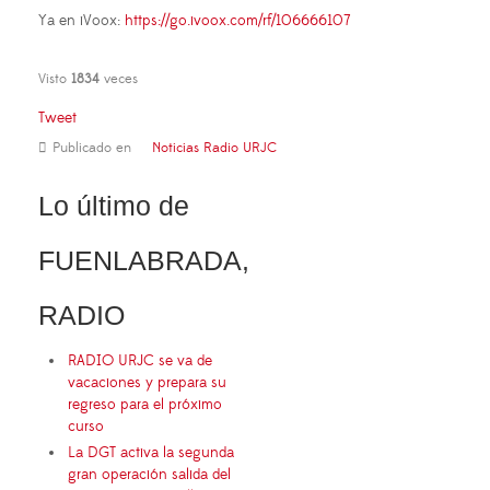
Ya en iVoox:
https://go.ivoox.com/rf/106666107
Visto
1834
veces
Tweet
Publicado en
Noticias Radio URJC
Lo último de
FUENLABRADA,
RADIO
RADIO URJC se va de
vacaciones y prepara su
regreso para el próximo
curso
La DGT activa la segunda
gran operación salida del