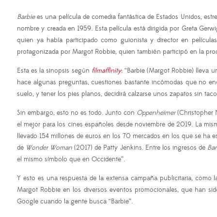
Barbie
es una película de comedia fantástica de Estados Unidos, estre
nombre y creada en 1959. Esta película está dirigida por Greta Ger
quien ya había participado como guionista y director en pelícu
protagonizada por Margot Robbie, quien también participó en la produ
Esta es la sinopsis según
filmaffinity
: “Barbie (Margot Robbie) lleva un
hace algunas preguntas, cuestiones bastante incómodas que no enca
suelo, y tener los pies planos, decidirá calzarse unos zapatos sin tac
Sin embargo, esto no es todo. Junto con
Oppenheimer
(Christopher 
el mejor para los cines españoles desde noviembre de 2019. La mis
llevado 154 millones de euros en los 70 mercados en los que se ha est
de
Wonder Woman
(2017) de Patty Jenkins. Entre los ingresos de
Bar
el mismo símbolo que en Occidente”.
Y esto es una respuesta de la extensa campaña publicitaria, como la
Margot Robbie en los diversos eventos promocionales, que han sido
Google cuando la gente busca “Barbie”.