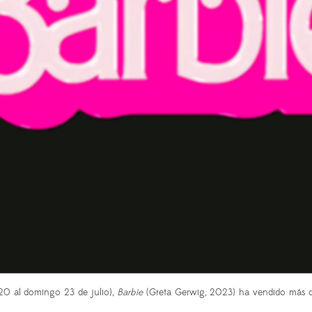
 20 al domingo 23 de julio),
Barbie
(Greta Gerwig, 2023) ha vendido más de