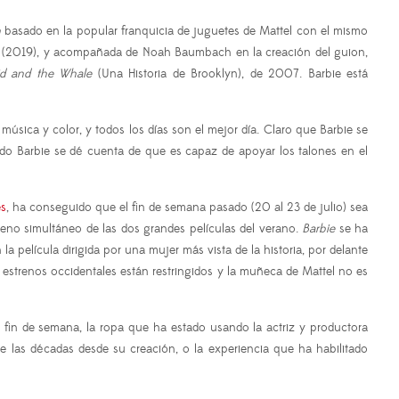
n
basado en la popular franquicia de juguetes de Mattel con el mismo
(2019), y acompañada de Noah Baumbach en la creación del guion,
id and the Whale
(Una Historia de Brooklyn), de 2007. Barbie está
e música y color, y todos los días son el mejor día. Claro que Barbie se
do Barbie se dé cuenta de que es capaz de apoyar los talones en el
s
, ha conseguido que el fin de semana pasado (20 al 23 de julio) sea
no simultáneo de las dos grandes películas del verano.
Barbie
se ha
 película dirigida por una mujer más vista de la historia, por delante
 estrenos occidentales están restringidos y la muñeca de Mattel no es
o fin de semana, la ropa que ha estado usando la actriz y productora
 las décadas desde su creación, o la experiencia que ha habilitado