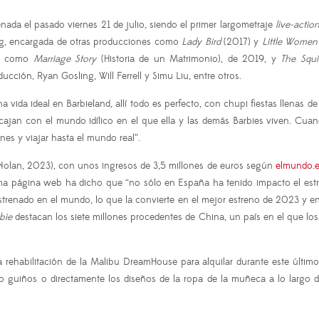
nada el pasado viernes 21 de julio, siendo el primer largometraje
live-actio
wig, encargada de otras producciones como
Lady Bird
(2017) y
Little Women
las como
Marriage Story
(Historia de un Matrimonio), de 2019, y
The Squ
cción, Ryan Gosling, Will Ferrell y Simu Liu, entre otros.
a vida ideal en Barbieland, allí todo es perfecto, con chupi fiestas llenas d
jan con el mundo idílico en el que ella y las demás Barbies viven. Cuan
ones y viajar hasta el mundo real”.
Nolan, 2023), con unos ingresos de 3,5 millones de euros según
elmundo.e
ma página web ha dicho que “no sólo en España ha tenido impacto el estre
renado en el mundo, lo que la convierte en el mejor estreno de 2023 y en la
bie
destacan los siete millones procedentes de China, un país en el que los
 rehabilitación de la Malibu DreamHouse para alquilar durante este últim
 guiños o directamente los diseños de la ropa de la muñeca a lo largo de