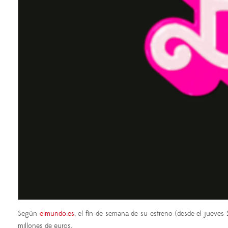
Según
elmundo.es
, el fin de semana de su estreno (desde el jueves
millones de euros.