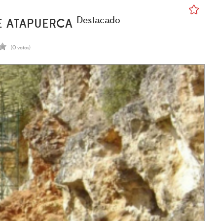
Destacado
E ATAPUERCA
(0 votos)