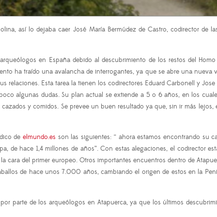
Dolina, así lo dejaba caer José María Bermúdez de Castro, codirector de 
os arqueólogos en España debido al descubrimiento de los restos del Ho
to ha traído una avalancha de interrogantes, ya que se abre una nueva ved
us relaciones. Esta tarea la tienen los codirectores Eduard Carbonell y Jo
oco algunas dudas. Su plan actual se extiende a 5 o 6 años, en los cuales
cazados y comidos. Se prevee un buen resultado ya que, sin ir más lejos, e
ódico de
elmundo.es
son las siguientes: “ ahora estamos encontrando su ca
 de hace 1,4 millones de años”. Con estas alegaciones, el codirector está 
la cara del primer europeo. Otros importantes encuentros dentro de Atap
 caballos de hace unos 7.000 años, cambiando el origen de estos en la Pen
o por parte de los arqueólogos en Atapuerca, ya que los últimos descubrim