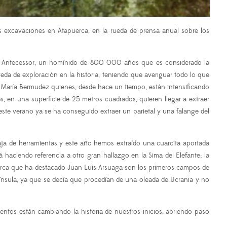
las excavaciones en Atapuerca, en la rueda de prensa anual sobre los
mo Antecessor, un homínido de 800 000 años que es considerado la
a de exploración en la historia, teniendo que averiguar todo lo que
se María Bermudez quienes, desde hace un tiempo, están intensificando
, en una superficie de 25 metros cuadrados, quieren llegar a extraer
ste verano ya se ha conseguido extraer un parietal y una falange del
ja de herramientas y este año hemos extraído una cuarcita aportada
haciendo referencia a otro gran hallazgo en la Sima del Elefante; la
uerca que ha destacado Juan Luis Arsuaga son los primeros campos de
ínsula, ya que se decía que procedían de una oleada de Ucrania y no
ientos están cambiando la historia de nuestros inicios, abriendo paso