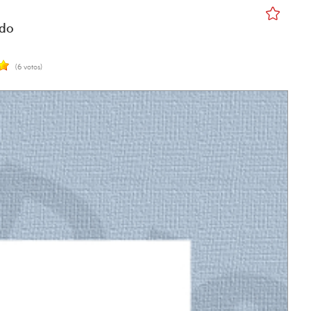
ado
(6 votos)