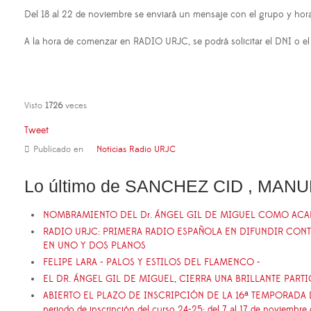
Del 18 al 22 de noviembre se enviará un mensaje con el grupo y horar
A la hora de comenzar en RADIO URJC, se podrá solicitar el DNI o el c
Visto
1726
veces
Tweet
Publicado en
Noticias Radio URJC
Lo último de SANCHEZ CID , MAN
NOMBRAMIENTO DEL Dr. ÁNGEL GIL DE MIGUEL COMO AC
RADIO URJC: PRIMERA RADIO ESPAÑOLA EN DIFUNDIR CON
EN UNO Y DOS PLANOS
FELIPE LARA - PALOS Y ESTILOS DEL FLAMENCO -
EL DR. ÁNGEL GIL DE MIGUEL, CIERRA UNA BRILLANTE PART
ABIERTO EL PLAZO DE INSCRIPCIÓN DE LA 16ª TEMPORADA DE
periodo de inscripción del curso 24-25: del 7 al 17 de noviembre