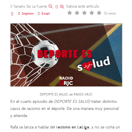
Valora este artículo
Tamaño De La Fuente
Imprimir
Email
(0 votos)
DEPORTE ES SALUD, de RADIO URJC
En el cuarto episodio de
DEPORTE ES SALUD
tratan distintos
casos de racismo en el deporte. De una manera muy personal
y atrevida.
Rafa se lanza a hablar del
racismo en LaLiga
, y no se corta un