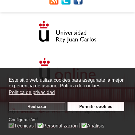
Este sitio web utiliza cookies para asegurarte la mejor
experiencia de usuario.
Política de cookies
Política de privacidad
Rechazar
Permitir cookies
©
Universidad Rey Juan Carlos
- Calle Tulipán s/n. 28933
Móstoles. Madrid
Configuración:
Técnicas
Personalización
Análisis
radio.fuenlabrada1@urjc.es
|
Protección de datos
|