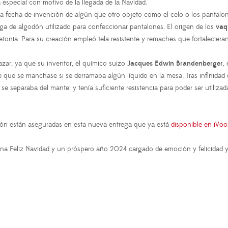
special con motivo de la llegada de la Navidad.
 la fecha de invención de algún que otro objeto como el celo o los pantalo
ga de algodón utilizado para confeccionar pantalones. El origen de los
vaq
etonia. Para su creación empleó tela resistente y remaches que fortalecieran
azar, ya que su inventor, el químico suizo
Jacques Edwin Brandenberger
,
 que se manchase si se derramaba algún líquido en la mesa. Tras infinidad
a se separaba del mantel y tenía suficiente resistencia para poder ser util
sión están aseguradas en esta nueva entrega que ya está
disponible en iVoo
a Feliz Navidad y un próspero año 2024 cargado de emoción y felicidad y 