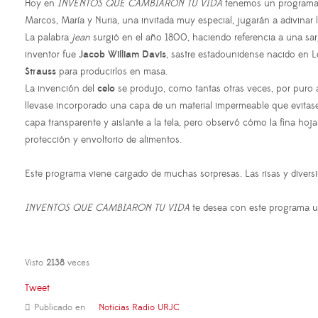
Hoy en
INVENTOS QUE CAMBIARON TU VIDA
tenemos un programa e
Marcos, María y Nuria, una invitada muy especial, jugarán a adivinar
La palabra
jean
surgió en el año 1800, haciendo referencia a una sar
inventor fue
Jacob William Davis
, sastre estadounidense nacido en L
Strauss
para producirlos en masa.
La invención del
celo
se produjo, como tantas otras veces, por puro 
llevase incorporado una capa de un material impermeable que evitase
capa transparente y aislante a la tela, pero observó cómo la fina hoj
protección y envoltorio de alimentos.
Este programa viene cargado de muchas sorpresas. Las risas y diver
INVENTOS QUE CAMBIARON TU VIDA
te desea con este programa un
Visto
2138
veces
Tweet
Publicado en
Noticias Radio URJC