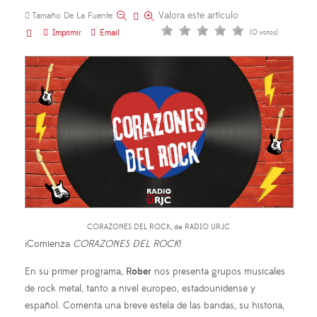
Valora este artículo
Tamaño De La Fuente
Imprimir
Email
(0 votos)
CORAZONES DEL ROCK, de RADIO URJC
¡Comienza
CORAZONES DEL ROCK
!
En su primer programa,
Rober
nos presenta grupos musicales
de rock metal, tanto a nivel europeo, estadounidense y
español. Comenta una breve estela de las bandas, su historia,