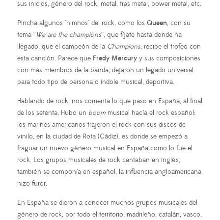
sus inicios, género del rock, metal, tras metal, power metal, etc.
Pincha algunos "himnos" del rock, como los
Queen
, con su
tema “
We are the champions
”, que fíjate hasta donde ha
llegado, que el campeón de la
Champions
, recibe el trofeo con
esta canción. Parece que
Fredy Mercury
y sus composiciones
con más miembros de la banda, dejaron un legado universal
para todo tipo de persona o índole musical, deportiva.
Hablando de rock, nos comenta lo que paso en España, al final
de los setenta. Hubo un
boom
musical hacía el rock español:
los marines americanos trajeron el rock con sus discos de
vinilo, en la ciudad de Rota (Cádiz), es donde se empezó a
fraguar un nuevo género musical en España como lo fue el
rock. Los grupos musicales de rock cantaban en inglés,
también se componía en español, la influencia angloamericana
hizo furor.
En España se dieron a conocer muchos grupos musicales del
género de rock, por todo el territorio, madrileño, catalán, vasco,