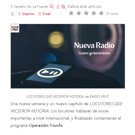
Valora este artículo
Tamaño De La Fuente
Imprimir
Email
(0 votos)
LOCUTORES QUE HICIERON HISTORIA, de RADIO URJC
Una nueva semana y un nuevo capítulo de
LOCUTORES QUE
HICIERON HISTORIA
. Los locutores hablarán de voces
importantes a nivel internacional, y finalizarán comentando el
programa
Operación Triunfo
.