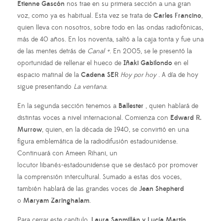
Etienne Gascón
nos trae en su primera sección a una gran
voz, como ya es habitual. Esta vez se trata de
Carles Francino
,
quien lleva con nosotros, sobre todo en las ondas radiofónicas,
más de 40 años. En los noventa, saltó a la caja tonta y fue una
de las mentes detrás de
Canal +
. En 2005, se le presentó la
oportunidad de rellenar el hueco de
Iñaki Gabilondo
en el
espacio matinal de la
Cadena SER
Hoy por hoy
. A día de hoy
sigue presentando
La ventana
.
En la segunda sección tenemos a
Ballester
, quien hablará de
distintas voces a nivel internacional. Comienza con
Edward R.
Murrow
, quien, en la década de 1940, se convirtió en una
figura emblemática de la radiodifusión estadounidense.
Continuará con Ameen Rihani, un
locutor libanés-estadounidense que se destacó por promover
la comprensión intercultural. Sumado a estas dos voces,
también hablará de las grandes voces de
Jean Shepherd
o
Maryam Zaringhalam
.
Para cerrar este capítulo,
Laura Sanmillán y Lucía Martín