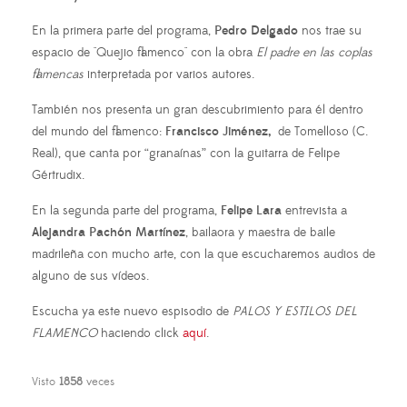
En la primera parte del programa,
Pedro Delgado
nos trae su
espacio de "Quejio flamenco" con la obra
El padre en las coplas
flamencas
interpretada por varios autores.
También nos presenta un gran descubrimiento para él dentro
del mundo del flamenco:
Francisco Jiménez,
de Tomelloso (C.
Real), que canta por “granaínas” con la guitarra de Felipe
Gértrudix.
En la segunda parte del programa,
Felipe Lara
entrevista a
Alejandra Pachón Martínez
, bailaora y maestra de baile
madrileña con mucho arte, con la que escucharemos audios de
alguno de sus vídeos.
Escucha ya este nuevo espisodio de
PALOS Y ESTILOS DEL
FLAMENCO
haciendo click
aquí
.
Visto
1858
veces