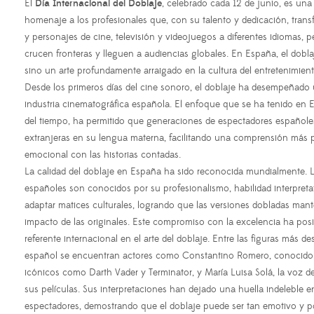
El
Día Internacional del Doblaje
, celebrado cada 12 de junio, es una
homenaje a los profesionales que, con su talento y dedicación, trans
y personajes de cine, televisión y videojuegos a diferentes idiomas, p
crucen fronteras y lleguen a audiencias globales. En España, el dobla
sino un arte profundamente arraigado en la cultura del entretenimient
Desde los primeros días del cine sonoro, el doblaje ha desempeñado u
industria cinematográfica española. El enfoque que se ha tenido en E
del tiempo, ha permitido que generaciones de espectadores españoles 
extranjeras en su lengua materna, facilitando una comprensión más
emocional con las historias contadas.
La calidad del doblaje en España ha sido reconocida mundialmente. L
españoles son conocidos por su profesionalismo, habilidad interpreta
adaptar matices culturales, logrando que las versiones dobladas mant
impacto de las originales. Este compromiso con la excelencia ha p
referente internacional en el arte del doblaje. Entre las figuras más d
español se encuentran actores como Constantino Romero, conocido 
icónicos como Darth Vader y Terminator, y María Luisa Solá, la voz 
sus películas. Sus interpretaciones han dejado una huella indeleble e
espectadores, demostrando que el doblaje puede ser tan emotivo y 