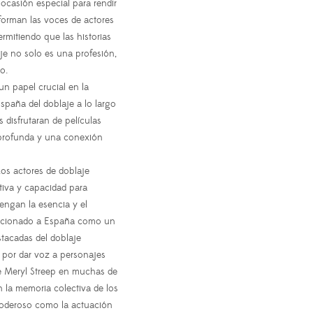
 ocasión especial para rendir
forman las voces de actores
ermitiendo que las historias
je no solo es una profesión,
o.
n papel crucial en la
spaña del doblaje a lo largo
disfrutaran de películas
 profunda y una conexión
os actores de doblaje
tiva y capacidad para
engan la esencia y el
osicionado a España como un
estacadas del doblaje
por dar voz a personajes
de Meryl Streep en muchas de
n la memoria colectiva de los
poderoso como la actuación