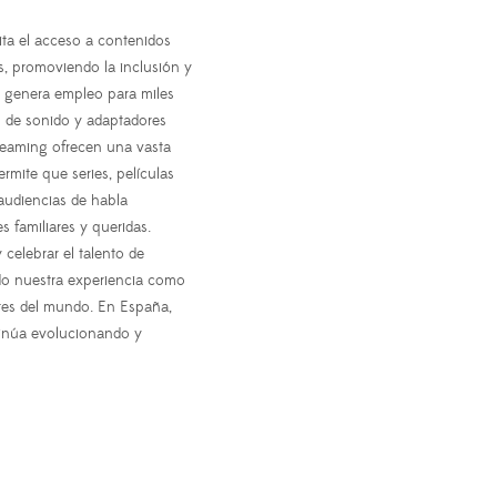
ita el acceso a contenidos
s, promoviendo la inclusión y
ue genera empleo para miles
os de sonido y adaptadores
treaming ofrecen una vasta
rmite que series, películas
audiencias de habla
s familiares y queridas.
celebrar el talento de
ndo nuestra experiencia como
rtes del mundo. En España,
ntinúa evolucionando y