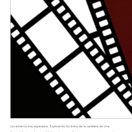
Los estrenos mas esperados. Explorando los éxitos de la cartelera de cine.