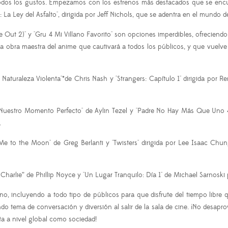
odos los gustos. Empezamos con los estrenos más destacados que se encuentra
La Ley del Asfalto", dirigida por Jeff Nichols, que se adentra en el mundo de
ide Out 2)" y "Gru 4 Mi Villano Favorito" son opciones imperdibles, ofreciend
 obra maestra del anime que cautivará a todos los públicos, y que vuelve p
 Naturaleza Violenta"*de Chris Nash y "Strangers: Capítulo 1" dirigida por 
, "Nuestro Momento Perfecto" de Aylin Tezel y "Padre No Hay Más Que Uno
.
ly Me to the Moon" de Greg Berlanti y "Twisters" dirigida por Lee Isaac Chu
Fast Charlie” de Phillip Noyce y "Un Lugar Tranquilo: Día 1" de Michael Sarnos
no, incluyendo a todo tipo de públicos para que disfrute del tiempo libr
ndo tema de conversación y diversión al salir de la sala de cine. ¡No desap
rta a nivel global como sociedad!