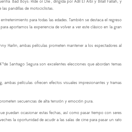
 "Bad Boys: Ride or Die", dirigida por Adil El Arbi y Bilall Fallah, y
 las pandillas de motociclistas.
o entretenimiento para todas las edades. También se destaca el regreso
ara aportarnos la experiencia de volver a ver este clásico en la gran
Renny Harlin, ambas películas prometen mantener a los espectadores al
 4"*de Santiago Segura son excelentes elecciones que abordan temas
ng, ambas películas ofrecen efectos visuales impresionantes y tramas
ki prometen secuencias de alta tensión y emoción pura.
e que puedan ocasionar estas fechas, así como pasar tiempo con seres
roveches la oportunidad de acudir a las salas de cine para pasar un rato