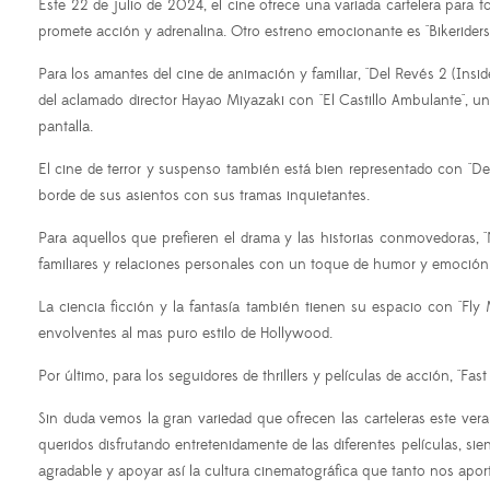
Este 22 de julio de 2024, el cine ofrece una variada cartelera para t
promete acción y adrenalina. Otro estreno emocionante es "Bikeriders: 
Para los amantes del cine de animación y familiar, "Del Revés 2 (Ins
del aclamado director Hayao Miyazaki con "El Castillo Ambulante", una
pantalla.
El cine de terror y suspenso también está bien representado con "De
borde de sus asientos con sus tramas inquietantes.
Para aquellos que prefieren el drama y las historias conmovedoras
familiares y relaciones personales con un toque de humor y emoción
La ciencia ficción y la fantasía también tienen su espacio con "F
envolventes al mas puro estilo de Hollywood.
Por último, para los seguidores de thrillers y películas de acción, "
Sin duda vemos la gran variedad que ofrecen las carteleras este vera
queridos disfrutando entretenidamente de las diferentes películas, sie
agradable y apoyar así la cultura cinematográfica que tanto nos apo