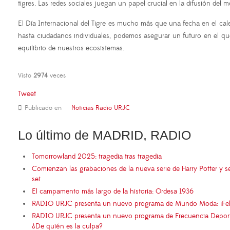
tigres. Las redes sociales juegan un papel crucial en la difusión del 
El Día Internacional del Tigre es mucho más que una fecha en el cale
hasta ciudadanos individuales, podemos asegurar un futuro en el que l
equilibrio de nuestros ecosistemas.
Visto
2974
veces
Tweet
Publicado en
Noticias Radio URJC
Lo último de MADRID, RADIO
Tomorrowland 2025: tragedia tras tragedia
Comienzan las grabaciones de la nueva serie de Harry Potter y s
set
El campamento más largo de la historia: Ordesa 1936
RADIO URJC presenta un nuevo programa de Mundo Moda: ¡Fel
RADIO URJC presenta un nuevo programa de Frecuencia Deportiva
¿De quién es la culpa?