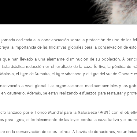
a jornada dedicada a la concienciación sobre la protección de uno de los f
aya la importancia de las iniciativas globales para la conservación de estos
as que han llevado a una alarmante disminución de su población. A princ
ta drástica reducción es el resultado de la caza furtiva, la pérdida de há
 Malasia, el tigre de Sumatra, el tigre siberiano y el tigre del sur de China – e
nservación a nivel global. Las organizaciones medioambientales y los gobi
en cautiverio. Además, se están realizando esfuerzos para restaurar y proteg
yecto lanzado por el Fondo Mundial para la Naturaleza (WWF) con el objetivo
 para tigres, el fortalecimiento de las leyes contra la caza furtiva y el aume
 en la conservación de estos felinos. A través de donaciones, voluntariado