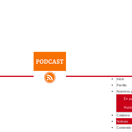
Inicio
Parrilla
Nuestros 
En pa
Hist
Colabora
Noticias
Contenido