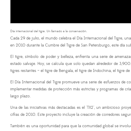
Día internacional del tigre. Un llamado a la conservación.
Cada 29 de julio, el mundo celebra el Día Internacional del Tigre, un
en 2010 durante la Cumbre del Tigre de San Petersburgo, este día subr
El tigre, símbolo de poder y belleza, enfrenta una serie de amenaz
estado salvaje. Hoy, se calcula que solo quedan alrededor de 3,900. Es
tigres restantes – el tigre de Bengala, el tigre de Indochina, el tigre de
El Día Internacional del Tigre promueve una serie de esfuerzos de co
implementar medidas de protección más estrictas y programas de cría 
largo plazo.
Una de las iniciativas más destacadas es el "TX2", un ambicioso pro
cifras de 2010. Este proyecto incluye la creación de corredores seguros
También es una oportunidad para que la comunidad global se involucre