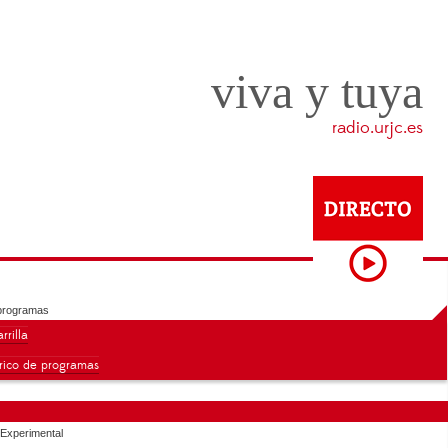
viva y tuya
radio.urjc.es
programas
rrilla
órico de programas
 Experimental