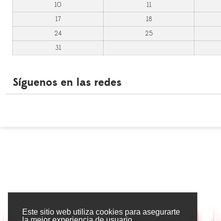
10
11
17
18
24
25
31
Síguenos en las redes
Este sitio web utiliza cookies para asegurarte
la mejor experiencia de usuario.