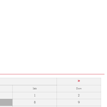
»
Sáb
Dom
1
2
8
9