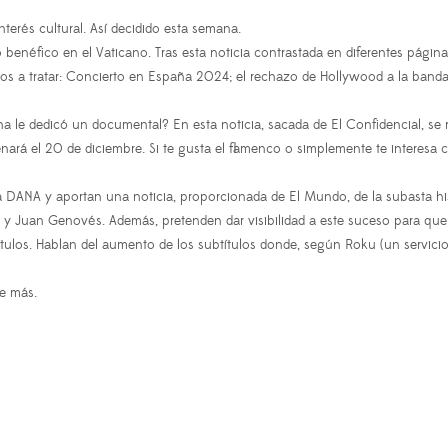
nterés cultural. Así decidido esta semana.
o benéfico en el Vaticano. Tras esta noticia contrastada en diferentes pág
tos a tratar: Concierto en España 2024; el rechazo de Hollywood a la band
le dedicó un documental? En esta noticia, sacada de El Confidencial, se ref
enará el 20 de diciembre. Si te gusta el flamenco o simplemente te interesa
e la DANA y aportan una noticia, proporcionada de El Mundo, de la subasta hi
y Juan Genovés. Además, pretenden dar visibilidad a este suceso para que 
ítulos. Hablan del aumento de los subtítulos donde, según Roku (un servicio
de más.