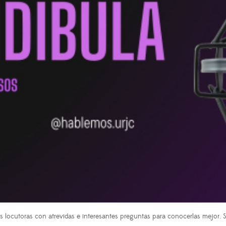
as locutoras con atrevidas e interesantes preguntas para conocerlas mejo