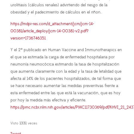
urolitiasis (cálculos renales) advirtiendo del riesgo de la
obesidad y el padecimiento de cálculos en el riñon.
https://mdpi-res.com/d_attachment/jcm/jcm-14-
00381/article_deploy/jcm-14-00381-v2.pdf?
version=1736746351
Y el 2º publicado en Human Vaccine and Immunotherapics en
el que se estimada la carga de enfermedad hospitalaria por
neumonía neumocócica estimando la tasa de hospitalización
que aumenta claramente con la edad y la tasa de letalidad que
afecta al 14% de los pacientes hospitalizados, de tal forma que
se hace necesario aumentar las medidas preventivas frente a
esta enfermedad entre las que está la vacunación, que es hoy
por hoy la medida más efectiva y eficiente.
https://pmc.ncbi.nlm.nih.gov/articles/PMC11730369/pdf/KHVI_21_243
Visto
1331
veces
Tweet