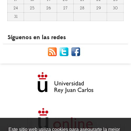
24
25
26
27
28
29
30
31
Síguenos en las redes
Este sitio web utiliza cookies para asegurarte la mejor