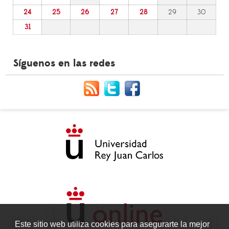
24
25
26
27
28
29
30
31
Síguenos en las redes
Este sitio web utiliza cookies para asegurarte la mejor