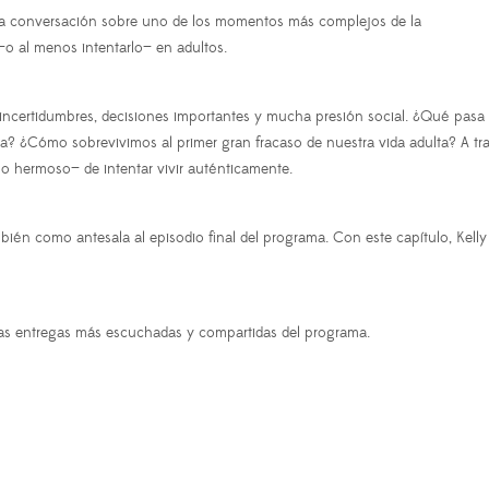
en la conversación sobre uno de los momentos más complejos de la
 —o al menos intentarlo— en adultos.
e incertidumbres, decisiones importantes y mucha presión social. ¿Qué pa
a? ¿Cómo sobrevivimos al primer gran fracaso de nuestra vida adulta? A t
 lo hermoso— de intentar vivir auténticamente.
bién como antesala al episodio final del programa. Con este capítulo, Kell
 las entregas más escuchadas y compartidas del programa.