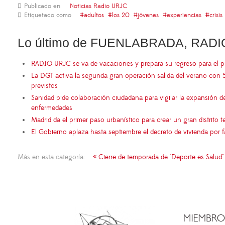
Publicado en
Noticias Radio URJC
Etiquetado como
adultos
los 20
jóvenes
experiencias
crisis
Lo último de FUENLABRADA, RADI
RADIO URJC se va de vacaciones y prepara su regreso para el 
La DGT activa la segunda gran operación salida del verano con 
previstos
Sanidad pide colaboración ciudadana para vigilar la expansión d
enfermedades
Madrid da el primer paso urbanístico para crear un gran distrito
El Gobierno aplaza hasta septiembre el decreto de vivienda por 
Más en esta categoría:
« Cierre de temporada de "Deporte es Salud"