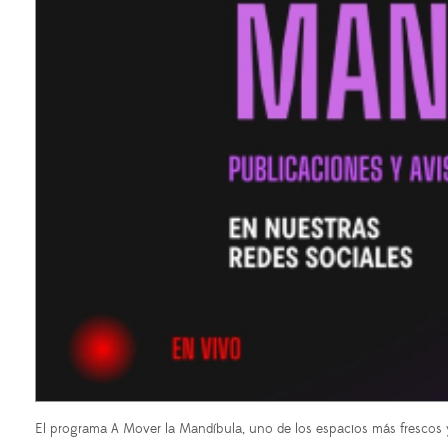
El programa A Mover la Mandíbula, uno de los espacios más frescos 