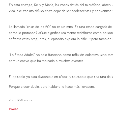
En esta entrega, Kelly y María, las voces detrás del micrófono, abr
vida: ese tránsito difuso entre dejar de ser adolescentes y convertirse
La llamada “crisis de los 20” no es un mito. Es una etapa cargada d
como lo pintaban? ¿Qué significa realmente redefinirse como person
enfrenta estas preguntas, el episodio explora lo difícil —pero también
“La Etapa Adulta” no solo funciona como reflexión colectiva, sino tam
comunicativo que ha marcado a muchxs oyentes.
El episodio ya está disponible en iVoox, y se espera que sea una de
Porque crecer duele, pero hablarlo lo hace más llevadero.
Visto
1225
veces
Tweet