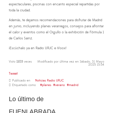
espectaculares, piscinas con encanto especial repartidas por
toda la ciudad.
Además, te dejamos recomendaciones para disfrutar de Madrid
en junio, incluyendo planes veraniegos, consejos para afrontar
el calor y eventos como el Orgullo o la exhibición de Fórmula 1
de Carlos Sainz.
¡Escúchalo ya en Radio URJC e iVoox!
Visto
1103
veces
Modificado por última vez en Sábado, 31 Mayo
2025 15:54
Tweet
Publicado en
Noticias Radio URJC
Etiquetado como
planes
verano
madrid
Lo último de
FUENLABRADA,