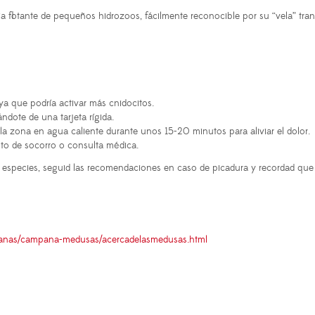
nia flotante de pequeños hidrozoos, fácilmente reconocible por su “vela” tra
ya que podría activar más cnidocitos.
dote de una tarjeta rígida.
a zona en agua caliente durante unos 15-20 minutos para aliviar el dolor.
sto de socorro o consulta médica.
las especies, seguid las recomendaciones en caso de picadura y recordad que
panas/campana-medusas/acercadelasmedusas.html