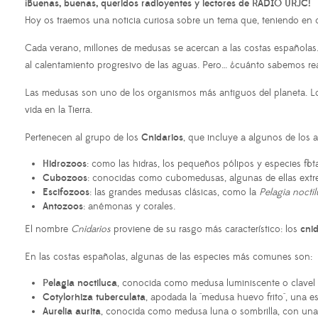
¡Buenas, buenas, queridos radioyentes y lectores de RADIO URJC!
Hoy os traemos una noticia curiosa sobre un tema que, teniendo en c
Cada verano, millones de medusas se acercan a las costas españolas. 
al calentamiento progresivo de las aguas. Pero… ¿cuánto sabemos rea
Las medusas son uno de los organismos más antiguos del planeta. L
vida en la Tierra.
Pertenecen al grupo de los
Cnidarios
, que incluye a algunos de los 
Hidrozoos
: como las hidras, los pequeños pólipos y especies flo
Cubozoos
: conocidas como cubomedusas, algunas de ellas extr
Escifozoos
: las grandes medusas clásicas, como la
Pelagia nocti
Antozoos
: anémonas y corales.
El nombre
Cnidarios
proviene de su rasgo más característico: los
cnid
En las costas españolas, algunas de las especies más comunes son:
Pelagia noctiluca
, conocida como medusa luminiscente o clavel 
Cotylorhiza tuberculata
, apodada la "medusa huevo frito", una 
Aurelia aurita
, conocida como medusa luna o sombrilla, con una p