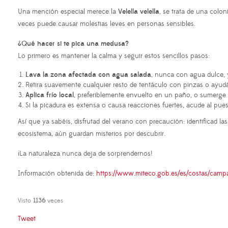
Una mención especial merece la
Velella velella
, se trata de una colo
veces puede causar molestias leves en personas sensibles.
¿Qué hacer si te pica una medusa?
Lo primero es mantener la calma y seguir estos sencillos pasos:
Lava la zona afectada con agua salada
, nunca con agua dulce, 
Retira suavemente cualquier resto de tentáculo con pinzas o ayudán
Aplica frío local
, preferiblemente envuelto en un paño, o sumerge l
Si la picadura es extensa o causa reacciones fuertes, acude al pue
Así que ya sabéis, disfrutad del verano con precaución: identificad 
ecosistema, aún guardan misterios por descubrir.
¡La naturaleza nunca deja de sorprendernos!
Información obtenida de:
https://www.miteco.gob.es/es/costas/cam
Visto
1136
veces
Tweet