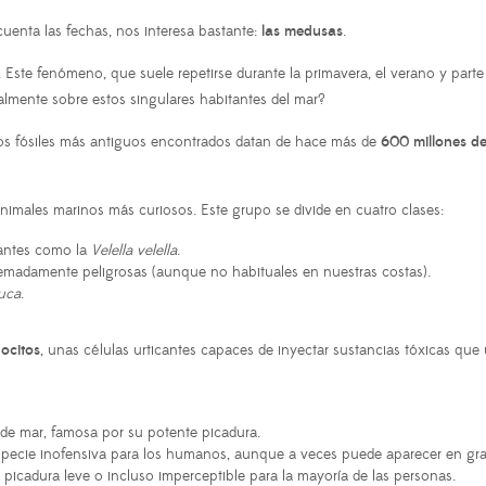
uenta las fechas, nos interesa bastante:
las medusas
.
Este fenómeno, que suele repetirse durante la primavera, el verano y parte
lmente sobre estos singulares habitantes del mar?
os fósiles más antiguos encontrados datan de hace más de
600 millones d
animales marinos más curiosos. Este grupo se divide en cuatro clases:
tantes como la
Velella velella
.
emadamente peligrosas (aunque no habituales en nuestras costas).
luca
.
ocitos
, unas células urticantes capaces de inyectar sustancias tóxicas que 
de mar, famosa por su potente picadura.
especie inofensiva para los humanos, aunque a veces puede aparecer en gr
icadura leve o incluso imperceptible para la mayoría de las personas.