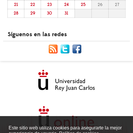
21
22
23
24
25
26
27
28
29
30
31
Síguenos en las redes
Este sitio web utiliza cookies para asegurarte la mejor