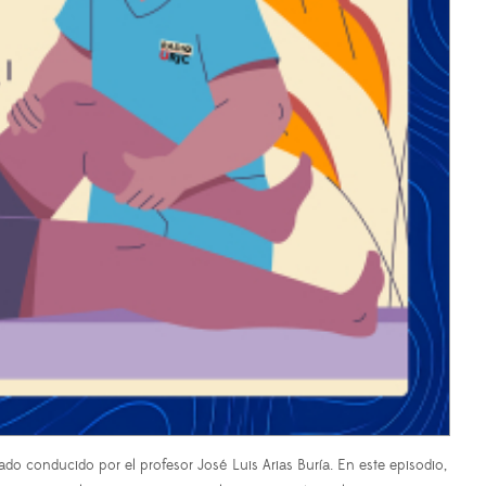
 conducido por el profesor José Luis Arias Buría. En este episodio,