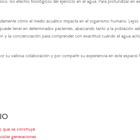
ico: los efectos fisiológicos del ejercicio en el agua. Para profundizar en e
damente cómo el medio acuático impacta en el organismo humano. Lejos de li
ca puede tener en determinados pacientes, abarcando tanto a la población ad
nción y la concienciación para comprender con exactitud cuándo el agua act
or su valiosa colaboración y por compartir su experiencia en este espacio
IO
go que se construye
uistar generaciones