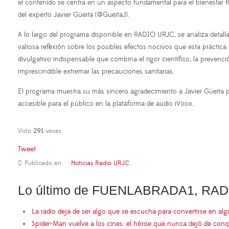
el contenido se centra en un aspecto fundamental para el bienestar fís
del experto Javier Güeita (@GueitaJ).
A lo largo del programa disponible en RADIO URJC, se analiza detalla
valiosa reflexión sobre los posibles efectos nocivos que esta prácti
divulgativo indispensable que combina el rigor científico, la preve
imprescindible extremar las precauciones sanitarias.
El programa muestra su más sincero agradecimiento a Javier Güeita p
accesible para el público en la plataforma de audio iVoox.
Visto
291
veces
Tweet
Publicado en
Noticias Radio URJC
Lo último de FUENLABRADA1, RAD
La radio deja de ser algo que se escucha para convertirse en al
Spider-Man vuelve a los cines: el héroe que nunca dejó de conq