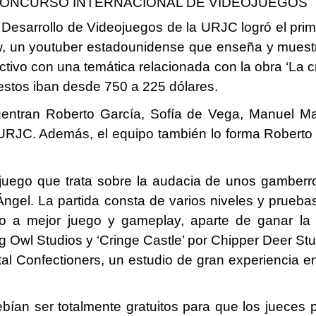
 CONCURSO INTERNACIONAL DE VIDEOJUEGOS
Desarrollo de Videojuegos de la URJC logró el pri
w, un youtuber estadounidense que enseña y muestr
ractivo con una temática relacionada con la obra ‘La
uestos iban desde 750 a 225 dólares.
uentran Roberto García, Sofía de Vega, Manuel M
 URJC. Además, el equipo también lo forma Roberto
 juego que trata sobre la audacia de unos gamberr
Ángel. La partida consta de varios niveles y prueb
io a mejor juego y gameplay, aparte de ganar la
g Owl Studios y ‘Cringe Castle’ por Chipper Deer S
l Confectioners, un estudio de gran experiencia en
bían ser totalmente gratuitos para que los jueces