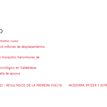
O
próximo curso
5,6 millones de desplazamientos
e mosquitos transmisores de
 tecnológico en Valdebebas
falta de apoyos
21 – RESULTADOS DE LA PRIMERA VUELTA
MODERNA, PFIZER Y AST