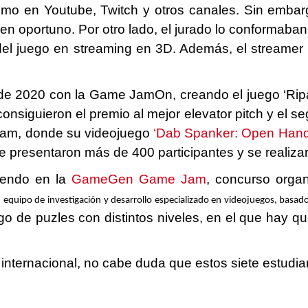
ismo en Youtube, Twitch y otros canales. Sin emb
rasen oportuno. Por otro lado, el jurado lo conform
 del juego en streaming en 3D. Además, el streame
de 2020 con la Game JamOn, creando el juego ‘Ripár
consiguieron el premio al mejor elevator pitch y el
 Jam, donde su videojuego
‘Dab Spanker: Open Hand
se presentaron más de 400 participantes y se realiz
tiendo en la
GameGen Game Jam
,
concurso organi
n equipo de investigación y desarrollo especializado en videojuegos, basad
ego de puzles con distintos niveles, en el que hay 
o internacional, no cabe duda que estos siete estud