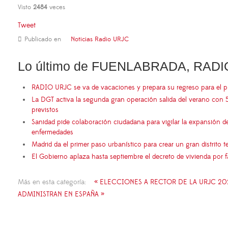
Visto
2484
veces
Tweet
Publicado en
Noticias Radio URJC
Lo último de FUENLABRADA, RADI
RADIO URJC se va de vacaciones y prepara su regreso para el 
La DGT activa la segunda gran operación salida del verano con 
previstos
Sanidad pide colaboración ciudadana para vigilar la expansión d
enfermedades
Madrid da el primer paso urbanístico para crear un gran distrito
El Gobierno aplaza hasta septiembre el decreto de vivienda por 
Más en esta categoría:
« ELECCIONES A RECTOR DE LA URJC 20
ADMINISTRAN EN ESPAÑA »