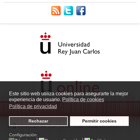
Este sitio web utiliza cookies para asegurarte la mejor
experiencia de usuario.
Política de cookies
Política de privacidad
Rechazar
Permitir cookies
©
Universidad Rey Juan Carlos
- Calle Tulipán s/n. 28933
Móstoles. Madrid
Configuración: