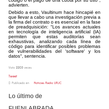
código o el pago de una cuota por su uso",
advierten.
Debido a esto, Vaultinum hace hincapié en
que llevar a cabo una investigación previa a
la firma del contrato o es esencial en la fase
de preadquisición: "Los avances actuales
en tecnología de inteligencia artificial (IA)
permiten que estas auditorías sean
exhaustivas, analizando cada línea de
código para identificar posibles problemas
de vulnerabilidades del 'software' y los
datos", sentencia.
Visto
2203
veces
Tweet
Publicado en
Noticias Radio URJC
Lo último de
FUENLABRADA,