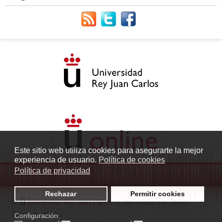
Este sitio web utiliza cookies para asegurarte la mejor
experiencia de usuario.
Política de cookies
Política de privacidad
Rechazar
Permitir cookies
©
Universidad Rey Juan Carlos
- Calle Tulipán s/n. 28933
Móstoles. Madrid
Configuración: